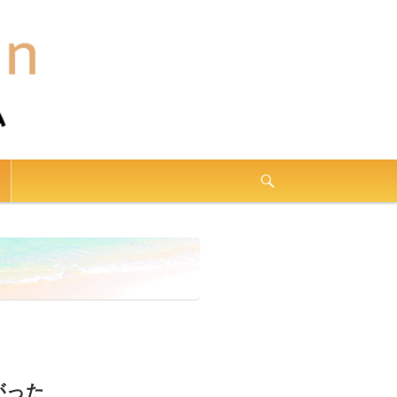
せ
がった