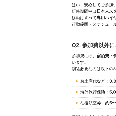
はい、安心してご参加
研修期間中は
日本人ス
移動はすべて
専用ハイ
行動範囲・スケジュー
Q2. 参加費以
参加費には、
宿泊費・
います。
別途必要なのは以下の
お土産代など：
3,
海外旅行保険：
5,
往復航空券：
約5