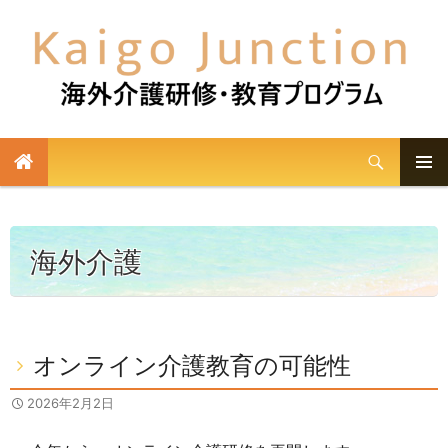
検
索
メイン
コ
メニュ
ン
テ
ー
海外介護
ン
ツ
へ
ス
オンライン介護教育の可能性
キ
ッ
2026年2月2日
プ