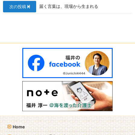
ナ
o
届く言葉は、現場から生まれる
次の投稿
ビ
k
ゲ
ー
シ
ョ
ン
Home