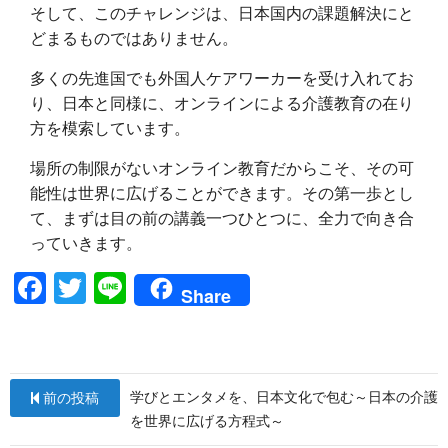
そして、このチャレンジは、日本国内の課題解決にと
どまるものではありません。
多くの先進国でも外国人ケアワーカーを受け入れてお
り、日本と同様に、オンラインによる介護教育の在り
方を模索しています。
場所の制限がないオンライン教育だからこそ、その可
能性は世界に広げることができます。その第一歩とし
て、まずは目の前の講義一つひとつに、全力で向き合
っていきます。
F
T
Li
Share
a
w
n
c
itt
e
e
er
投
学びとエンタメを、日本文化で包む～日本の介護
前の投稿
b
稿
を世界に広げる方程式～
o