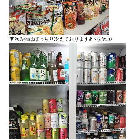
▼飲み物はばっちり冷えております♪
ヽ(≧∀≦)ﾉ