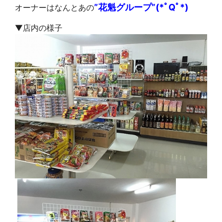
”花魁グループ”(*ﾟQﾟ*)
オーナーはなんとあの
▼店内の様子