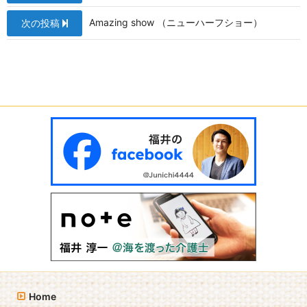
b
稿
o
Amazing show （ニューハーフショー）
次の投稿
ナ
o
ビ
k
ゲ
ー
シ
ョ
ン
Home