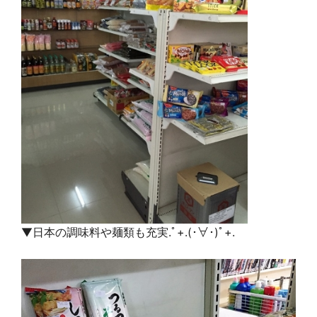
▼日本の調味料や麺類も充実.ﾟ+.(･∀･)ﾟ+.