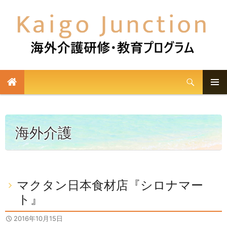
検
索
メイン
コ
メニュ
ン
テ
ー
海外介護
ン
ツ
へ
ス
マクタン日本食材店『シロナマー
キ
ト』
ッ
プ
2016年10月15日