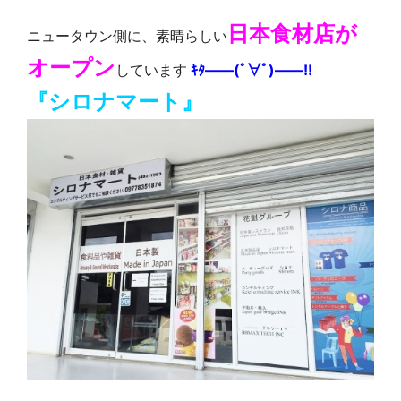
日本食材店が
ニュータウン側に、素晴らしい
オープン
しています
ｷﾀ――(ﾟ∀ﾟ)――!!
『シロナマート』