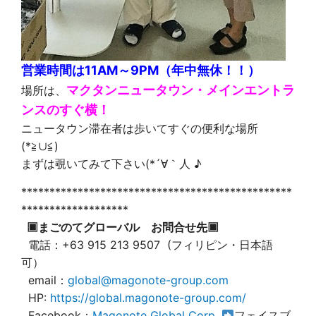
営業時間は11AM～9PM（年中無休！！）
マクタンニュータウン・メインエントラ
場所は、
ンスのすぐ横！
ニュータウン滞在者は歩いてすぐの便利な場所
(*≧∪≦)
まずは覗いてみて下さい(*´∀｀人 ♪
************************************************
*******************
▣まごのてグローバル お問合せ先▣
電話：+63 915 213 9507 (フィリピン・日本語
可）
email：
global@magonote-group.com
HP:
https://global.magonote-group.com/
Facebook：
Magonote Global Corp.
フェイスブ