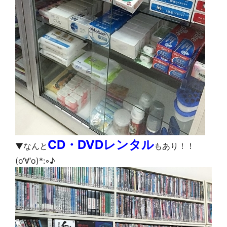
CD・DVDレンタル
▼なんと
もあり！！
(o‘∀‘o)*:◦♪