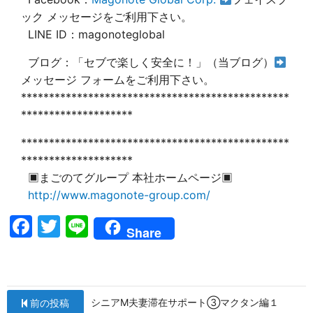
ック メッセージをご利用下さい。
LINE ID：magonoteglobal
ブログ：「セブで楽しく安全に！」（当ブログ）
メッセージ フォームをご利用下さい。
************************************************
********************
************************************************
********************
▣まごのてグループ 本社ホームページ▣
http://www.magonote-group.com/
F
T
Li
Share
a
w
n
c
itt
e
e
er
投
シニアM夫妻滞在サポート③マクタン編１
前の投稿