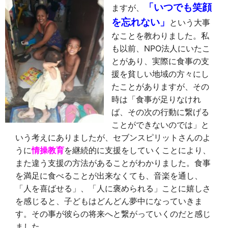
「いつでも笑顔
ますが、
を忘れない」
という大事
なことを教わりました。私
も以前、NPO法人にいたこ
とがあり、実際に食事の支
援を貧しい地域の方々にし
たことがありますが、その
時は「食事が足りなけれ
ば、その次の行動に繋げる
ことができないのでは」と
いう考えにありましたが、セブンスピリットさんのよ
うに
情操教育
を継続的に支援をしていくことにより、
また違う支援の方法があることがわかりました。食事
を満足に食べることが出来なくても、音楽を通し、
「人を喜ばせる」、「人に褒められる」ことに嬉しさ
を感じると、子どもはどんどん夢中になっていきま
す。その事が彼らの将来へと繋がっていくのだと感じ
ました。