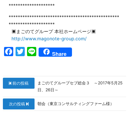
********************
************************************************
********************
▣まごのてグループ 本社ホームページ▣
http://www.magonote-group.com/
F
T
Li
Share
a
w
n
c
itt
e
e
er
投
まごのてグループセブ総会３ ～2017年5月25
前の投稿
b
稿
日、26日～
o
ナ
o
朝会（東京コンサルティングファーム様）
次の投稿
ビ
k
ゲ
ー