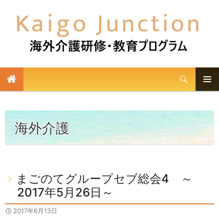
検
索
メイン
コ
メニュ
ン
テ
ー
海外介護
ン
ツ
へ
ス
まごのてグループセブ総会4 ～
キ
2017年5月26日～
ッ
プ
2017年6月13日